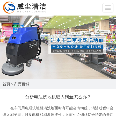
网站首页
产品展示
行业应用
产品百科
生产厂房
首页
产品百科
>
公司简介
分析电瓶洗地机缠入钢丝怎么办？
联系我们
在车间用电瓶洗地机清洗地面时有可能会有钢丝，清洁过程中会
免费试机
缠入刷子里，以及电机和刷盘连接处，久而久之钢丝符合特定的量后