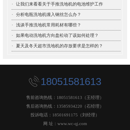
·
让我们来看看关于手推洗地机的电池维护工作
·
分析电瓶洗地机缠入钢丝怎么办？
·
浅谈手推洗地机常用耗材有哪些？
·
如果电动洗地机方向盘松动了该如何处理？
·
夏天及冬天超市洗地机的存放要求是怎样的？
18051581613
售前咨询热线：18051581613（王经理）
售后咨询热线：13585934220（石经理）
投诉电话：18501691175（刘经理）
网 址：www.wc-qj.com